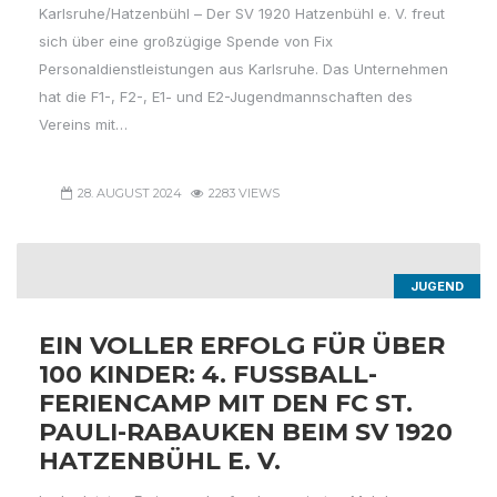
Karlsruhe/Hatzenbühl – Der SV 1920 Hatzenbühl e. V. freut
sich über eine großzügige Spende von Fix
Personaldienstleistungen aus Karlsruhe. Das Unternehmen
hat die F1-, F2-, E1- und E2-Jugendmannschaften des
Vereins mit…
28. AUGUST 2024
2283 VIEWS
JUGEND
EIN VOLLER ERFOLG FÜR ÜBER
100 KINDER: 4. FUSSBALL-F
ERIENCAMP MIT DEN FC ST. P
AULI-RABAUKEN BEIM SV 1920 H
ATZENBÜHL E. V.