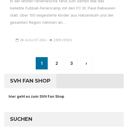
In der letzten Ferienwoche fand zum vierten Mal das
beliebte Fußball-Feriencamp mit den FC St. Pauli Rabauken
statt. Über 100 begeisterte Kinder aus Hatzenbühl und der
gesamten Region nahmen an…
28. AUGUST 2024
2309 VIEWS
1
2
3
›
SVH FAN SHOP
hier geht es zum SVH Fan Shop
SUCHEN