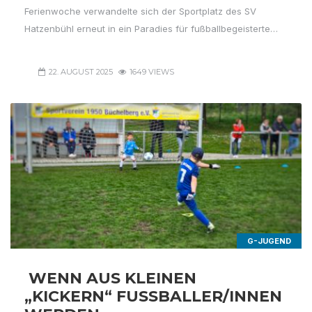
Ferienwoche verwandelte sich der Sportplatz des SV
Hatzenbühl erneut in ein Paradies für fußballbegeisterte…
22. AUGUST 2025
1649 VIEWS
G-JUGEND
WENN AUS KLEINEN
„KICKERN“ FUSSBALLER/INNEN W