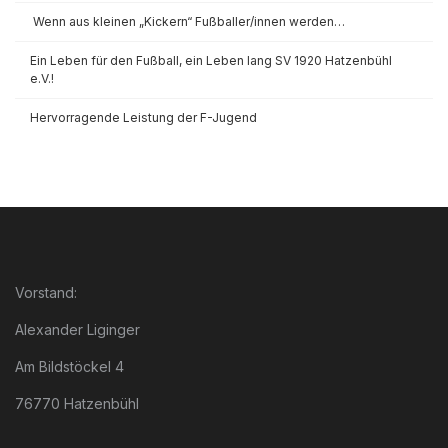
Wenn aus kleinen „Kickern“ Fußballer/innen werden…
Ein Leben für den Fußball, ein Leben lang SV 1920 Hatzenbühl
e.V.!
Hervorragende Leistung der F-Jugend
Vorstand:
Alexander Liginger
Am Bildstöckel 4
76770 Hatzenbühl