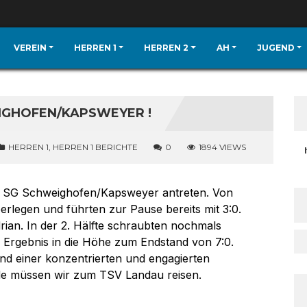
VEREIN
HERREN 1
HERREN 2
AH
JUGEND
EIGHOFEN/KAPSWEYER !
HERREN 1
,
HERREN 1 BERICHTE
0
1894 VIEWS
er SG Schweighofen/Kapsweyer antreten. Von
rlegen und führten zur Pause bereits mit 3:0.
ian. In der 2. Hälfte schraubten nochmals
 Ergebnis in die Höhe zum Endstand von 7:0.
und einer konzentrierten und engagierten
nde müssen wir zum TSV Landau reisen.