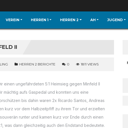
VEREIN
HERREN 1
HERREN 2
AH
JUGEND
ELD II
LING
HERREN 2 BERICHTE
0
1811 VIEWS
ir einen ungefährdeten 5:1 Heimsieg gegen Minfeld II
wir mächtig aufs Gaspedal und konnten uns eine
orschützen bis dahin waren 2x Ricardo Santos, Andreas
n kurz vor dem Halbzeitpfiff zu ihrem Tor und erzielten
iel souverän runter und kamen kurz vor Ende durch einen
 5:1, was dann gleichzeitig auch den Endstand bedeutete.