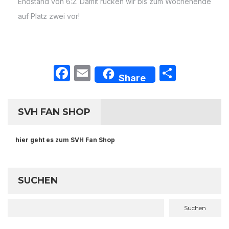
Endstand von 6:2. Damit rücken wir bis zum Wochenende
auf Platz zwei vor!
Facebook
Email
Teilen
Share
SVH FAN SHOP
hier geht es zum SVH Fan Shop
SUCHEN
Suchen