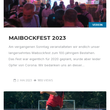
VEREIN
MAIBOCKFEST 2023
Am vergangenen Sonntag veranstalteten wir endlich unser
langersehntes Maibockfest zum 100-jährigem Bestehen.
Das Fest war eigentlich für 2020 geplant, wurde aber leider
Opfer von Corona. Wir bedanken uns an dieser…
2. MAI 2023
1855 VIEWS