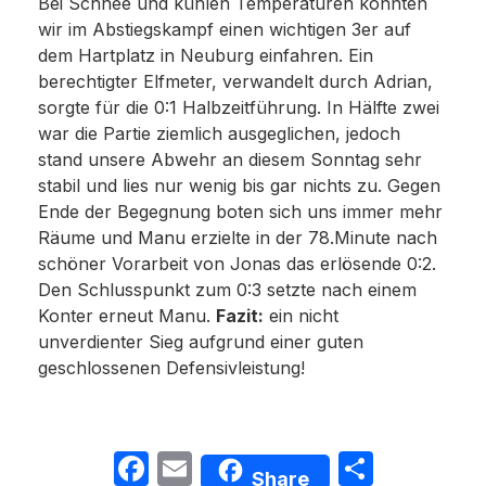
Bei Schnee und kühlen Temperaturen konnten
wir im Abstiegskampf einen wichtigen 3er auf
dem Hartplatz in Neuburg einfahren. Ein
berechtigter Elfmeter, verwandelt durch Adrian,
sorgte für die 0:1 Halbzeitführung. In Hälfte zwei
war die Partie ziemlich ausgeglichen, jedoch
stand unsere Abwehr an diesem Sonntag sehr
stabil und lies nur wenig bis gar nichts zu. Gegen
Ende der Begegnung boten sich uns immer mehr
Räume und Manu erzielte in der 78.Minute nach
schöner Vorarbeit von Jonas das erlösende 0:2.
Den Schlusspunkt zum 0:3 setzte nach einem
Konter erneut Manu.
Fazit:
ein nicht
unverdienter Sieg aufgrund einer guten
geschlossenen Defensivleistung!
Facebook
Email
Teilen
Share