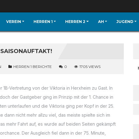
VEREIN
HERREN 1
HERREN 2
AH
JUGEND
 SAISONAUFTAKT!
N
HERREN 1 BERICHTE
0
1705 VIEWS
 1B-Vertretung von der Viktoria in Herxheim zu Gast. In
och der Gastgeber ging im Prinzip mit der 1. Chance in
en unterlaufen und die Viktoria ging per Kopf in der 25.
e dann nicht mehr allzu viel, das meiste spielte sich im
etwas mehr Fahrt auf, es wurde auf beiden Seiten gekämpft
orchance. Der Ausgleich fiel dann in der 75. Minute,