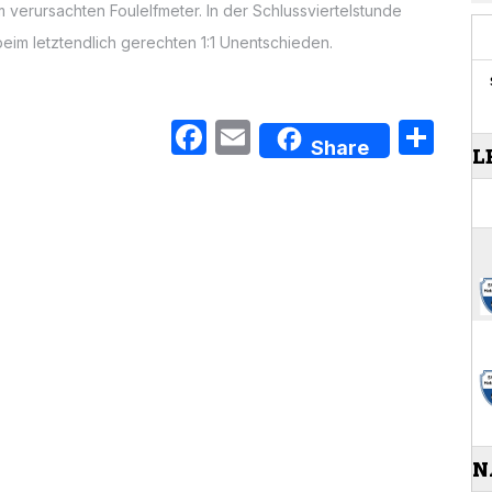
verursachten Foulelfmeter. In der Schlussviertelstunde
eim letztendlich gerechten 1:1 Unentschieden.
Facebook
Email
Tei
Share